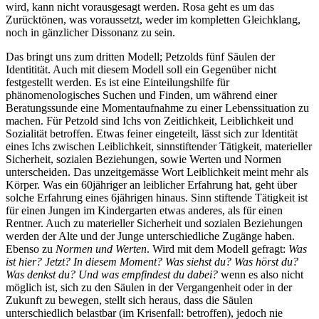
wird, kann nicht vorausgesagt werden. Rosa geht es um das
Zurücktönen, was voraussetzt, weder im kompletten Gleichklang,
noch in gänzlicher Dissonanz zu sein.
Das bringt uns zum dritten Modell; Petzolds fünf Säulen der
Identitität. Auch mit diesem Modell soll ein Gegenüber nicht
festgestellt werden. Es ist eine Einteilungshilfe für
phänomenologisches Suchen und Finden, um während einer
Beratungssunde eine Momentaufnahme zu einer Lebenssituation zu
machen. Für Petzold sind Ichs von Zeitlichkeit, Leiblichkeit und
Sozialität betroffen. Etwas feiner eingeteilt, lässt sich zur Identität
eines Ichs zwischen Leiblichkeit, sinnstiftender Tätigkeit, materieller
Sicherheit, sozialen Beziehungen, sowie Werten und Normen
unterscheiden. Das unzeitgemässe Wort Leiblichkeit meint mehr als
Körper. Was ein 60jähriger an leiblicher Erfahrung hat, geht über
solche Erfahrung eines 6jährigen hinaus. Sinn stiftende Tätigkeit ist
für einen Jungen im Kindergarten etwas anderes, als für einen
Rentner. Auch zu materieller Sicherheit und sozialen Beziehungen
werden der Alte und der Junge unterschiedliche Zugänge haben.
Ebenso zu
Normen und Werten
. Wird mit dem Modell gefragt:
Was
ist hier? Jetzt? In diesem Moment? Was siehst du? Was hörst du?
Was denkst du? Und was empfindest du dabei?
wenn es also nicht
möglich ist, sich zu den Säulen in der Vergangenheit oder in der
Zukunft zu bewegen, stellt sich heraus, dass die Säulen
unterschiedlich belastbar (im Krisenfall: betroffen), jedoch nie