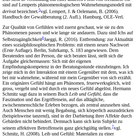
sind auf Lemperts phänomenologischem Wahrnehmungsmodell mit
5
derivat
bezeichnet.
vgl. Lempert, J. & Oelemann, B. (2006).
Handbuch der Gewaltberatung (2. Aufl.). Hamburg, OLE-Verl.
Zur Qualität von Gefühlen wird zuerst geschaut, wie sie zu den
Phänomenen passen und wie lange sie andauern. Dazu sind Ichs auf
6
Selbstzugänglichkeit
Jaeggi, R. (2016). Entfremdung: zur Aktualität
eines sozialphilosophischen Problems: mit einem neuen Nachwort
(Erste Auflage). Berlin, Suhrkamp, S. 183
angewiesen. Dem
Beratenden und der Person, die sich beraten lässt, stellt sich die
Aufgabe gleichermassen: Sich mit der eigenen
Empfindungskompetenz in der Beratungsstunde einzubringen. Ich
zeige mich in der Interaktion mit einem Gegenüber mit dem, was ich
bei mir wahrnehme, während mir mein Gegenüber von sich erzählt.
Ein originäres Gefühl hängt am Phänomen, feuerwerksgleich, wird
gross, vergeht und wird durch ein neues Gefühl abgelöst. Hermann
Schmitz sagt dazu in seinem Buch
Leib und Gefühl
, dass die
Faszination und das Ergriffensein, auf das alltägliche,
zwischenmenschliche Erleben bezogen, als zentral anzusehen sind.
Auch Menschen mit wenig Begabung, sich körperlich auszudrücken
(beispielsweise tanzend), sind in der Darbietung ihrer Affekte durch
Gebärden nicht behindert. Demnach kann sich kein Subjekt zu
7
seinem affektiven Betroffensein ganz gleichgültig stellen.
vgl.
Schmitz, H. (2008). Leib und Gefühl: Materialien zu einer