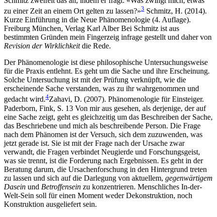
Schmitz zweifelt das an, indem er fragt: «Was zwingt mich, etwas
3
zu einer Zeit an einem Ort gelten zu lassen?»
Schmitz, H. (2014).
Kurze Einführung in die Neue Phänomenologie (4. Auflage).
Freiburg München, Verlag Karl Alber
Bei Schmitz ist aus
bestimmten Gründen mein Fingerzeig infrage gestellt und daher von
Revision der Wirklichkeit
die Rede.
Der Phänomenologie ist diese philosophische Untersuchungsweise
für die Praxis entlehnt. Es geht um die Sache und ihre Erscheinung.
Solche Untersuchung ist mit der Prüfung verknüpft, wie die
erscheinende Sache verstanden, was zu ihr wahrgenommen und
4
gedacht wird.
Zahavi, D. (2007). Phänomenologie für Einsteiger.
Paderborn, Fink, S. 13
Von mir aus gesehen, als derjenige, der auf
eine Sache zeigt, geht es gleichzeitig um das Beschreiben der Sache,
das Beschriebene und mich als beschreibende Person. Die Frage
nach dem Phänomen ist der Versuch, sich dem zuzuwenden, was
jetzt gerade ist. Sie ist mit der Frage nach der Ursache zwar
verwandt, die Fragen verbindet Neugierde und Forschungsgeist,
was sie trennt, ist die Forderung nach Ergebnissen. Es geht in der
Beratung darum, die Ursachenforschung in den Hintergrund treten
zu lassen und sich auf die Darlegung von aktuellem,
gegenwärtigem
Dasein
und
Betroffensein
zu konzentrieren. Menschliches In-der-
Welt-Sein soll für einen Moment weder Dekonstruktion, noch
Konstruktion ausgeliefert sein.