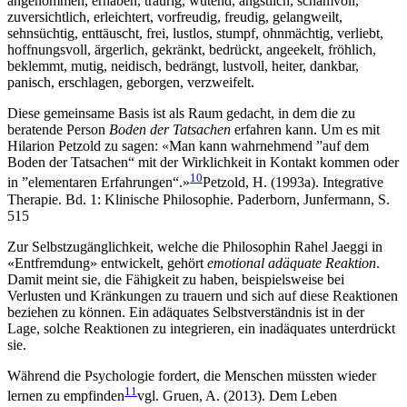
angenommen, erhaben, traurig, wütend, ängstlich, schamvoll,
zuversichtlich, erleichtert, vorfreudig, freudig, gelangweilt,
sehnsüchtig, enttäuscht, frei, lustlos, stumpf, ohnmächtig, verliebt,
hoffnungsvoll, ärgerlich, gekränkt, bedrückt, angeekelt, fröhlich,
beklemmt, mutig, neidisch, bedrängt, lustvoll, heiter, dankbar,
panisch, erschlagen, geborgen, verzweifelt.
Diese gemeinsame Basis ist als Raum gedacht, in dem die zu
beratende Person
Boden der Tatsachen
erfahren kann. Um es mit
Hilarion Petzold zu sagen: «Man kann wahrnehmend ”auf dem
Boden der Tatsachen“ mit der Wirklichkeit in Kontakt kommen oder
10
in ”elementaren Erfahrungen“.»
Petzold, H. (1993a). Integrative
Therapie. Bd. 1: Klinische Philosophie. Paderborn, Junfermann, S.
515
Zur Selbstzugänglichkeit, welche die Philosophin Rahel Jaeggi in
«Entfremdung» entwickelt, gehört
emotional adäquate Reaktion
.
Damit meint sie, die Fähigkeit zu haben, beispielsweise bei
Verlusten und Kränkungen zu trauern und sich auf diese Reaktionen
beziehen zu können. Ein adäquates Selbstverständnis ist in der
Lage, solche Reaktionen zu integrieren, ein inadäquates unterdrückt
sie.
Während die Psychologie fordert, die Menschen müssten wieder
11
lernen zu empfinden
vgl. Gruen, A. (2013). Dem Leben