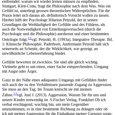
entfremdet: warum wir wieder lernen müssen zu empfinden.
Stuttgart, Klett-Cotta
, fragt die Philosophie nach dem Was. Was ein
Gefühl ist, unterliegt grossen theoretischen Widersprüchen. Für die
Praxis leitet sich daraus ab, definitorisch Vorsicht walten zu lassen.
Hierbei hilft der Psychologe Hilarion Petzold, der in seinen
Grundlagen die Weitläufigkeit der Gefühle und des Fühlens, als
auch die Notwendigkeit von Einteilungsversuchen (durch die
Psychologie und die Philosophie) anerkennt und einer bestimmten
12
Ontologie folgt.
vgl. Petzold, H. (1993a). Integrative Therapie. Bd.
1: Klinische Philosophie. Paderborn, Junfermann
Petzold hält sich
seinerseits an Schmitz, der die Wirklichkeit, wie gezeigt, an
unwillkürliche Lebenserfahrung bindet.
Gefühle bewerten ist zwecklos. Sie sind alle gleich wichtig.
Vielmehr geht es um einen, einer Sache entsprechenden, Umgang
mit Angst oder Ärger.
Ganz in der Nähe eines adäquaten Umgangs mit Gefühlen findet
sich auch der zu den Verhältnissen passende Zugang zu Aggression.
Sie muss an den Tag. Im Traum knirscht sie mit meinen
13
Zähne.
vgl. Juul J. (2013). Aggression, Warum Sie für uns und
unsere Kinder notwendig ist. S.Fischer Verlag, Frankfurt
Ob ich
verbal erschlagend, wuchtig bin, um mein Gegenüber
umzustimmen, es in eine bestimmte Richtung zu drängen oder ob
ich mit meiner Aggression für die Einhaltung meiner Grenzen sorge,