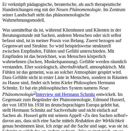
Er verknüpft pädagogische, beraterische, als auch therapeutische
Handreichungen eng mit der
Neuen Phänomenologie
. Im Zentrum
seiner Landschaft steht das phänomenologische
Wahrnehmungsmodell.
Was unmittelbar da ist, während Klientinnen und Klienten in der
Beratungsstunde mit Sachen, anderen Menschen oder sich selbst
befasst sind, ist in meiner Praxis von Belang. Zuerst bezogen auf
Gegenwart und Struktur. So wird beispielsweise strukturell
zwischen Empfinden, Fühlen und Gefühl unterschieden. Mit
Empfinden ist das bezeichnet, was Menschen körperlich
wahrnehmen (Jucken, Muskelspannung). Gefühle werden räumlich
verstanden. Eher soziologisch,
überindividuell
, atmosphärisch. Mit
Fühlen ist das gemeint, was an solcher Atmosphäre gespürt wird.
Dass Gefühle nicht in erster Linie in Menschen, sondern in Räumen
zu Hause sind, findet sich beim Kieler Philosophen Hermann
Schmitz. Er hat ein philosophisches System namens
Neue
2
Phänomenologie
Interview mit Hermann Schmitz
entwickelt. Im
Gegensatz zum Begründer der Phänomenologie, Edmund Husserl,
der von 1859 bis 1938 im deutschsprachigen Europa gelebt hat,
stellt Hermann Schmitz auf Sachverhalte und nicht einfach auf
Sachen ab. Husserl geht mit seinem Appell «Zu den Sachen selbst!»
davon aus, dass sich eine Sache mittels
Reduktion der Wirklichkeit
genau bestimmen lässt. Ich zeige auf die Sache und sage, was sie ist.