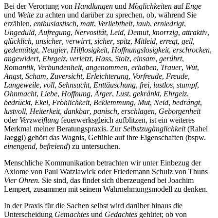
Bei der Verortung von
Handlungen
und
Möglichkeiten
auf
Enge
und
Weite
zu achten und darüber zu sprechen, ob, während Sie
erzählen,
enthusiastisch
,
matt
,
Verliebtheit
,
taub
,
erniedrigt
,
Ungeduld
,
Aufregung
,
Nervosität
,
Leid
,
Demut
,
knorrzig
,
attraktiv
,
glücklich
,
unsicher
,
verwirrt
,
sicher
,
spitz
,
Mitleid
,
erregt
,
geil
,
gedemütigt
,
Neugier
,
Hilflosigkeit
,
Hoffnungslosigkeit
,
erschrocken
,
angewidert
,
Ehrgeiz
,
verletzt
,
Hass
,
Stolz
,
einsam
,
gerührt
,
Romantik
,
Verbundenheit
,
angenommen
,
erhaben
,
Trauer
,
Wut
,
Angst
,
Scham
,
Zuversicht
,
Erleichterung
,
Vorfreude
,
Freude
,
Langeweile
,
voll
,
Sehnsucht
,
Enttäuschung
,
frei
,
lustlos
,
stumpf
,
Ohnmacht
,
Liebe
,
Hoffnung
,
Ärger
,
Lust
,
gekränkt
,
Ehrgeiz
,
bedrückt
,
Ekel
,
Fröhlichkeit
,
Beklemmung
,
Mut
,
Neid
,
bedrängt
,
lustvoll
,
Heiterkeit
,
dankbar
,
panisch
,
erschlagen
,
Geborgenheit
oder
Verzweiflung
feuerwerksgleich aufblitzen, ist ein weiteres
Merkmal meiner Beratungspraxis. Zur
Selbstzugänglichkeit
(Rahel
Jaeggi) gehört das Wagnis, Gefühle auf ihre Eigenschaften (bspw.
einengend
,
befreiend
) zu untersuchen.
Menschliche Kommunikation betrachten wir unter Einbezug der
Axiome von Paul Watzlawick oder Friedemann Schulz von Thuns
Vier Ohren.
Sie sind, das findet sich überzeugend bei Joachim
Lempert, zusammen mit seinem Wahrnehmungsmodell zu denken.
In der Praxis für die Sachen selbst wird darüber hinaus die
Unterscheidung
Gemachtes
und
Gedachtes
gehütet; ob von