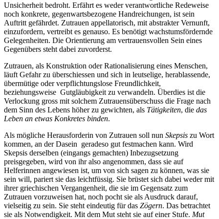
Unsicherheit bedroht. Erfährt es weder verantwortliche Redeweise
noch konkrete, gegenwartsbezogene Handreichungen, ist sein
Auftritt gefährdet. Zutrauen appellatorisch, mit abstrakter Vernunft,
einzufordern, vertreibt es genauso. Es benötigt wachstumsfördernde
Gelegenheiten. Die Orientierung am vertrauensvollen Sein eines
Gegenübers steht dabei zuvorderst.
Zutrauen, als Konstruktion oder Rationalisierung eines Menschen,
läuft Gefahr zu überschiessen und sich in leutselige, herablassende,
übermütige oder verpflichtungslose Freundlichkeit,
beziehungsweise Gutgläubigkeit zu verwandeln. Überdies ist die
Verlockung gross mit solchem Zutrauensüberschuss die Frage nach
dem Sinn des Lebens höher zu gewichten, als
Tätigkeiten
, die
das
Leben an etwas Konkretes binden
.
Als mögliche Herausforderin von Zutrauen soll nun
Skepsis
zu Wort
kommen, an der Dasein geradeso gut festmachen kann. Wird
Skepsis derselben (eingangs gemachten) Inbezugsetzung
preisgegeben, wird von ihr also angenommen, dass sie auf
Helferinnen angewiesen ist, um von sich sagen zu können, was sie
sein will, pariert sie das leichtfüssig. Sie brüstet sich dabei weder mit
ihrer griechischen Vergangenheit, die sie im Gegensatz zum
Zutrauen vorzuweisen hat, noch pocht sie als Ausdruck darauf,
vielseitig zu sein. Sie steht eindeutig für das
Zögern
. Das betrachtet
sie als Notwendigkeit. Mit dem Mut steht sie auf einer Stufe.
Mut