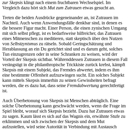
zur Skepsis
klingt nach einem fruchtbaren Wechselspiel. Im
Vergleich dazu hört sich
Mut zum Zutrauen
etwas gesucht an.
Treten die beiden Ausdrücke gegeneinander an, ist Zutrauen im
Nachteil. Auch wenn Anwendungsfälle denkbar sind, in denen es
die bessere Figur macht. Einer Person, die einen zynischen Umgang
mit sich selbst pflegt, ist es bedarfsweise hilfreicher, das Zutrauen
eines Mitmenschen zu meditieren, statt skeptisch über den Nutzen
von
Selbstzynismus
zu rätseln. Sobald Geringschätzung und
Herablassung an ein Du gerichtet sind und es darum geht, solches
Tun einzugrenzen oder in seine Schranken zu weisen, wird der
Vorteil der Skepsis sichtbar. Währenddessen Zutrauen in diesem Fall
verängstigt in die philanthropische Trickkiste zurück krebst, kämpft
Skepsis mit einem Subjekt, das Fremdes abwertet, indem es ihm
eine bestimmte Offenheit aufzuzwingen sucht. Ein solches Subjekt
kann mittels Skepsis immerhin zu seinen Gewissheiten befragt
werden, die es dazu hat, dass seine
Fremdabwertung
gerechtfertigt
ist.
Auch Überbetonung von Skepsis ist Menschen abträglich. Eine
solche Überbetonung kann geschwächt werden, wenn die Frage im
Spiel bleibt, worauf sich Skepsis bezieht. Dazu hat Zutrauen etwas
zu sagen. Kaum lässt es sich auf das Wagnis ein, erwähnte Stufe zu
erklimmen und sich zwischen der Skepsis und dem Mut
aufzustellen, wird seine Autorität in Verbindung mit Austausch