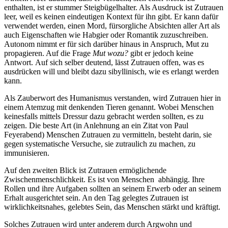
enthalten, ist er stummer Steigbügelhalter. Als Ausdruck ist Zutrauen
leer, weil es keinen eindeutigen Kontext für ihn gibt. Er kann dafür
verwendet werden, einen Mord, fürsorgliche Absichten aller Art als
auch Eigenschaften wie Habgier oder Romantik zuzuschreiben.
Autonom nimmt er für sich darüber hinaus in Anspruch, Mut zu
propagieren. Auf die Frage
Mut wozu?
gibt er jedoch keine
Antwort. Auf sich selber deutend, lässt Zutrauen offen, was es
ausdrücken will und bleibt dazu sibyllinisch, wie es erlangt werden
kann.
Als Zauberwort des Humanismus verstanden, wird Zutrauen hier in
einem Atemzug mit denkenden Tieren genannt. Wobei Menschen
keinesfalls mittels Dressur dazu gebracht werden sollten, es zu
zeigen. Die beste Art (in Anlehnung an ein Zitat von Paul
Feyerabend) Menschen Zutrauen zu vermitteln, besteht darin, sie
gegen systematische Versuche, sie zutraulich zu machen, zu
immunisieren.
Auf den zweiten Blick ist Zutrauen ermöglichende
Zwischenmenschlichkeit. Es ist von Menschen abhängig. Ihre
Rollen und ihre Aufgaben sollten an seinem Erwerb oder an seinem
Erhalt ausgerichtet sein. An den Tag gelegtes Zutrauen ist
wirklichkeitsnahes, gelebtes Sein, das Menschen stärkt und kräftigt.
Solches Zutrauen wird unter anderem durch Argwohn und