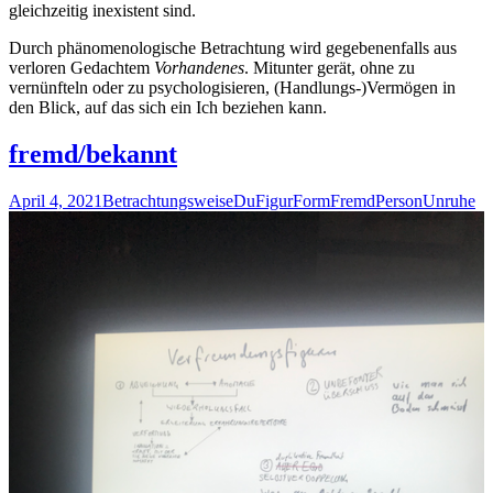
gleichzeitig inexistent sind.
Durch phänomenologische Betrachtung wird gegebenenfalls aus
verloren Gedachtem
Vorhandenes
. Mitunter gerät, ohne zu
vernünfteln oder zu psychologisieren, (Handlungs-)Vermögen in
den Blick, auf das sich ein Ich beziehen kann.
fremd/bekannt
April 4, 2021
Betrachtungsweise
Du
Figur
Form
Fremd
Person
Unruhe