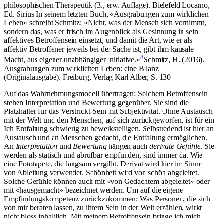
philosophischen Therapeutik (3., erw. Auflage). Bielefeld Locarno,
Ed. Sirius
In seinem letzten Buch, «Ausgrabungen zum wirklichen
Leben» schreibt Schmitz: «Nicht, was der Mensch sich vornimmt,
sondern das, was er frisch im Augenblick als Gesinnung in sein
affektives Betroffensein einsetzt, und damit die Art, wie er als
affektiv Betroffener jeweils bei der Sache ist, gibt ihm kausale
8
Macht, aus eigener unabhängiger Initiative.»
Schmitz, H. (2016).
Ausgrabungen zum wirklichen Leben: eine Bilanz
(Originalausgabe). Freiburg, Verlag Karl Alber, S. 130
Auf das Wahrnehmungsmodell übertragen: Solchem Betroffensein
stehen Interpretation und Bewertung gegenüber. Sie sind die
Platzhalter für das Verstrickt-Sein mit Subjektivität. Ohne Austausch
mit der Welt und den Menschen, auf sich zurückgeworfen, ist für ein
Ich Entfaltung schwierig zu bewerkstelligen. Selbstredend ist hier an
Austausch und an Menschen gedacht, die Entfaltung ermöglichen.
An
Interpretation
und
Bewertung
hängen auch
derivate Gefühle
. Sie
werden als statisch und abrufbar empfunden, sind immer da. Wie
eine Fototapete, die langsam vergilbt. Derivat wird hier im Sinne
von Ableitung verwendet. Schönheit wird von schön abgeleitet.
Solche Gefühle können auch mit «von Gedachtem abgeleitet» oder
mit «hausgemacht» bezeichnet werden. Um auf die eigene
Empfindungskompetenz zurückzukommen: Was Personen, die sich
von mir beraten lassen, zu ihrem Sein in der Welt erzählen, wirkt
nicht bloss inhaltlich. Mit meinem Betroffensein bringe ich mich