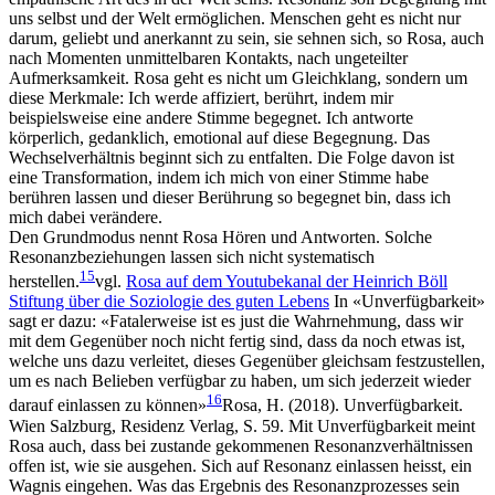
uns selbst und der Welt ermöglichen. Menschen geht es nicht nur
darum, geliebt und anerkannt zu sein, sie sehnen sich, so Rosa, auch
nach Momenten unmittelbaren Kontakts, nach ungeteilter
Aufmerksamkeit. Rosa geht es nicht um Gleichklang, sondern um
diese Merkmale: Ich werde affiziert, berührt, indem mir
beispielsweise eine andere Stimme begegnet. Ich antworte
körperlich, gedanklich, emotional auf diese Begegnung. Das
Wechselverhältnis beginnt sich zu entfalten. Die Folge davon ist
eine Transformation, indem ich mich von einer Stimme habe
berühren lassen und dieser Berührung so begegnet bin, dass ich
mich dabei verändere.
Den Grundmodus nennt Rosa Hören und Antworten. Solche
Resonanzbeziehungen lassen sich nicht systematisch
15
herstellen.
vgl.
Rosa auf dem Youtubekanal der Heinrich Böll
Stiftung über die Soziologie des guten Lebens
In «Unverfügbarkeit»
sagt er dazu: «Fatalerweise ist es just die Wahrnehmung, dass wir
mit dem Gegenüber noch nicht fertig sind, dass da noch etwas ist,
welche uns dazu verleitet, dieses Gegenüber gleichsam festzustellen,
um es nach Belieben verfügbar zu haben, um sich jederzeit wieder
16
darauf einlassen zu können»
Rosa, H. (2018). Unverfügbarkeit.
Wien Salzburg, Residenz Verlag, S. 59
. Mit Unverfügbarkeit meint
Rosa auch, dass bei zustande gekommenen Resonanzverhältnissen
offen ist, wie sie ausgehen. Sich auf Resonanz einlassen heisst, ein
Wagnis eingehen. Was das Ergebnis des Resonanzprozesses sein