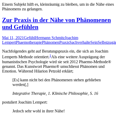
Einem Subjekt hilft es, kleinräumig zu bleiben, um in die Nähe eines
Phänomens zu gelangen.
Zur Praxis in der Nähe von Phänomenen
und Gefühlen
Mai 11, 2021
Gefühl
Hermann Schmitz
Joachim
Lempert
Phaemotherapie
Phänomen
Praxis
Sachverhalte
Sein
Selbstzugä
Nachfolgendes geht auf Beratungspraxis ein, die sich an Joachim
1
Lemperts Methode orientiert.
Als eine weitere Ausprägung der
humanistischen Psychologie wird sie seit 2012 Phaemo-Methode®
genannt. Das Kunstwort Phaemo® umschliesst Phänomen und
Emotion.
Während Hilarion Petzold erklärt;
[Es] kann nicht bei den Phänomenen stehen geblieben
werden[,]
Integrative Therapie, 1. Klinische Philosophie, S. 16
postuliert Joachim Lempert:
Jedoch sehr wohl in ihrer Nähe!