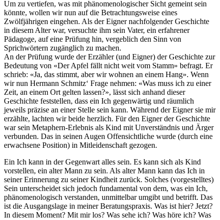
Um zu vertiefen, was mit phänomenologischer Sicht gemeint sein
könnte, wollen wir nun auf die Betrachtungsweise eines
Zwölfjährigen eingehen. Als der Eigner nachfolgender Geschichte
in diesem Alter war, versuchte ihm sein Vater, ein erfahrener
Pädagoge, auf eine Prüfung hin, vergeblich den Sinn von
Sprichwörtern zugänglich zu machen.
An der Prüfung wurde der Erzähler (und Eigner) der Geschichte zur
Bedeutung von «Der Apfel fällt nicht weit vom Stamm» befragt. Er
schrieb: «Ja, das stimmt, aber wir wohnen an einem Hang». Wenn
wir nun Hermann Schmitz‘ Frage nehmen: «Was muss ich zu einer
Zeit, an einem Ort gelten lassen?», lässt sich anhand dieser
Geschichte feststellen, dass ein Ich gegenwärtig und räumlich
jeweils präzise an einer Stelle sein kann. Während der Eigner sie mir
erzählte, lachten wir beide herzlich. Für den Eigner der Geschichte
war sein Metaphern-Erlebnis als Kind mit Unverständnis und Ärger
verbunden. Das in seinen Augen Offensichtliche wurde (durch eine
erwachsene Position) in Mitleidenschaft gezogen.
Ein Ich kann in der Gegenwart alles sein. Es kann sich als Kind
vorstellen, ein alter Mann zu sein. Als alter Mann kann das Ich in
seiner Erinnerung zu seiner Kindheit zurück. Solches (vorgestelltes)
Sein unterscheidet sich jedoch fundamental von dem, was ein Ich,
phänomenologisch verstanden, unmittelbar umgibt und betrifft. Das
ist die Ausgangslage in meiner Beratungspraxis. Was ist hier? Jetzt?
In diesem Moment? Mit mir los? Was sehe ich? Was höre ich? Was