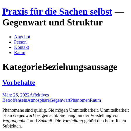
Zum
Praxis für die Sachen selbst
—
Inhalt
springen
Gegenwart und Struktur
Angebot
Person
Kontakt
Raum
Kategorie
Beziehungsaussage
Vorbehalte
März 26, 2022
Affektives
Betroffensein
Atmosphäre
Gegenwart
Phänomen
Raum
Phänomene sind quirlig. Sie mögen Unmittelbarkeit. Unmittelbarkeit
ist an
Gegenwart
festgemacht. Sie hängt an der Vorstellung von
Vergangenheit
und
Zukunft
. Die
Vorstellung
gehört den betroffenen
Subjekten.