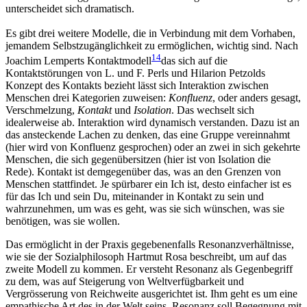
unterscheidet sich dramatisch.
Es gibt drei weitere Modelle, die in Verbindung mit dem Vorhaben,
jemandem Selbstzugänglichkeit zu ermöglichen, wichtig sind. Nach
14
Joachim Lemperts Kontaktmodell
das sich auf die
Kontaktstörungen von L. und F. Perls und Hilarion Petzolds
Konzept des Kontakts bezieht
lässt sich Interaktion zwischen
Menschen drei Kategorien zuweisen:
Konfluenz
, oder anders gesagt,
Verschmelzung,
Kontakt
und
Isolation
. Das wechselt sich
idealerweise ab. Interaktion wird dynamisch verstanden. Dazu ist an
das ansteckende Lachen zu denken, das eine Gruppe vereinnahmt
(hier wird von Konfluenz gesprochen) oder an zwei in sich gekehrte
Menschen, die sich gegenübersitzen (hier ist von Isolation die
Rede). Kontakt ist demgegenüber das, was an den Grenzen von
Menschen stattfindet. Je spürbarer ein Ich ist, desto einfacher ist es
für das Ich und sein Du, miteinander in Kontakt zu sein und
wahrzunehmen, um was es geht, was sie sich wünschen, was sie
benötigen, was sie wollen.
Das ermöglicht in der Praxis gegebenenfalls Resonanzverhältnisse,
wie sie der Sozialphilosoph Hartmut Rosa beschreibt, um auf das
zweite Modell zu kommen. Er versteht Resonanz als Gegenbegriff
zu dem, was auf Steigerung von Weltverfügbarkeit und
Vergrösserung von Reichweite ausgerichtet ist. Ihm geht es um eine
empathische Art des in der Welt seins. Resonanz soll Begegnung mit