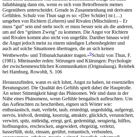
fallabhängig dann ein, wenn es sich vom Betroffensein meines
Gegenübers unterscheidet. Gerade in Zusammenhang mit derivaten
Gefühlen. Schulz von Thun sagt es so: «[Der Schüler] ist (…)
umgeben von Richtern (Lehrern) und Rivalen (Mitschülern) – Er
muss “gut” sein und mehr noch: er muss besser sein als die anderen,
um auf den “grünen Zweig” zu kommen. Die Angst vor Richtern
und Rivalen kommt also nicht von ungefähr. Darüber hinaus wird
die Angst jedoch meist zu einem ständigen Lebensbegleiter und
auch auf solche Situationen übertragen, die an sich keinen
9
Wettbewerbs- und Tribunalcharakter tragen.»
Schulz von Thun, F.
(1981). Miteinander reden: Störungen und Klärungen: Psychologie
der zwischenmenschlichen Kommunikation (Originalausg). Reinbek
bei Hamburg, Rowohlt, S. 106
Herauszufinden, wann es sich lohnt, Angst zu haben, ist essenzielles
Beratungsziel. Die Qualität des Gefühls spielt dabei die Hauptrolle.
An seiner Stimmigkeit hängt das Phänomen. Wir sind dann in der
Nähe eines Phänomens, wenn Gefühle bengalisch aufleuchten. Um
das Aufleuchten zu beschreiben, eignen sich Wörter wie:
enthusiastisch, matt, verliebt, taub, erniedrigt, ungeduldig, aufgeregt,
nervös, leidvoll, demütig, knorrzig, attraktiv, glücklich, verunsichert,
verwirrt, spitz, mitleidig, erregt, geil, gedemütigt, neugierig, hilflos,
hoffnungslos, erschrocken, angewidert, ehrgeizig, verletzt,
hasserfüllt, stolz, einsam, gerührt, romantisch, verbunden,