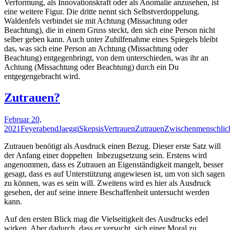
Verformung, als Innovationskraft oder als Anomalie anzusehen, ist
eine weitere Figur. Die dritte nennt sich Selbstverdoppelung.
Waldenfels verbindet sie mit Achtung (Missachtung oder
Beachtung), die in einem Gruss steckt, den sich eine Person nicht
selber geben kann. Auch unter Zuhilfenahme eines Spiegels bleibt
das, was sich eine Person an Achtung (Missachtung oder
Beachtung) entgegenbringt, von dem unterschieden, was ihr an
Achtung (Missachtung oder Beachtung) durch ein Du
entgegengebracht wird.
Zutrauen?
Februar 20,
2021
Feyerabend
Jaeggi
Skepsis
Vertrauen
Zutrauen
Zwischenmenschlich
Zutrauen benötigt als Ausdruck einen Bezug. Dieser erste Satz will
der Anfang einer doppelten Inbezugsetzung sein. Erstens wird
angenommen, dass es Zutrauen an Eigenständigkeit mangelt, besser
gesagt, dass es auf Unterstützung angewiesen ist, um von sich sagen
zu können, was es sein will. Zweitens wird es hier als Ausdruck
gesehen, der auf seine innere Beschaffenheit untersucht werden
kann.
Auf den ersten Blick mag die Vielseitigkeit des Ausdrucks edel
wirken. Aber dadurch, dass er versucht, sich einer Moral zu