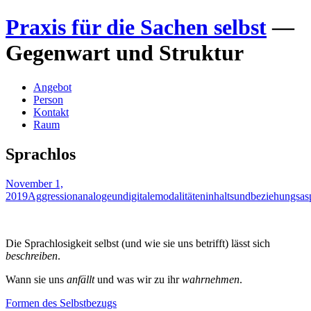
Zum
Praxis für die Sachen selbst
—
Inhalt
springen
Gegenwart und Struktur
Angebot
Person
Kontakt
Raum
Sprachlos
November 1,
2019
Aggression
analogeundigitalemodalitäten
inhaltsundbeziehungsas
Die Sprachlosigkeit selbst (und wie sie uns betrifft) lässt sich
beschreiben
.
Wann sie uns
anfällt
und was wir zu ihr
wahrnehmen
.
Beitragsnavigation
Formen des Selbstbezugs