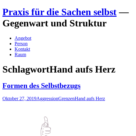
Zum
Praxis für die Sachen selbst
—
Inhalt
springen
Gegenwart und Struktur
Angebot
Person
Kontakt
Raum
Schlagwort
Hand aufs Herz
Formen des Selbstbezugs
Oktober 27, 2019
Aggression
Grenzen
Hand aufs Herz