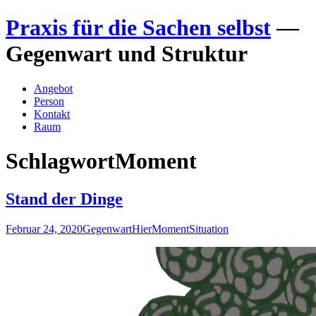
Zum
Praxis für die Sachen selbst
—
Inhalt
springen
Gegenwart und Struktur
Angebot
Person
Kontakt
Raum
Schlagwort
Moment
Stand der Dinge
Februar 24, 2020
Gegenwart
Hier
Moment
Situation