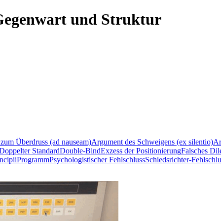
egenwart und Struktur
 zum Überdruss (ad nauseam)
Argument des Schweigens (ex silentio)
Ar
Doppelter Standard
Double-Bind
Exzess der Positionierung
Falsches Di
ncipii
Programm
Psychologistischer Fehlschluss
Schiedsrichter-Fehlschl