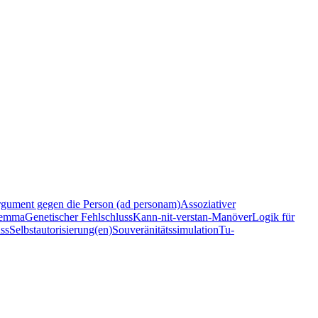
gument gegen die Person (ad personam)
Assoziativer
lemma
Genetischer Fehlschluss
Kann-nit-verstan-Manöver
Logik für
uss
Selbstautorisierung(en)
Souveränitätssimulation
Tu-