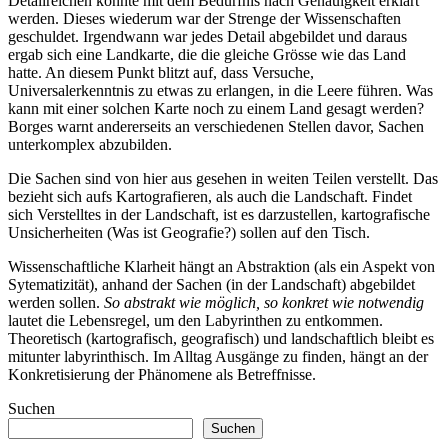
Detailreichen konnte mit dem Bedürfnis nach Genauigkeit erklärt
werden. Dieses wiederum war der Strenge der Wissenschaften
geschuldet. Irgendwann war jedes Detail abgebildet und daraus
ergab sich eine Landkarte, die die gleiche Grösse wie das Land
hatte. An diesem Punkt blitzt auf, dass Versuche,
Universalerkenntnis zu etwas zu erlangen, in die Leere führen. Was
kann mit einer solchen Karte noch zu einem Land gesagt werden?
Borges warnt andererseits an verschiedenen Stellen davor, Sachen
unterkomplex abzubilden.
Die Sachen sind von hier aus gesehen in weiten Teilen verstellt. Das
bezieht sich aufs Kartografieren, als auch die Landschaft. Findet
sich Verstelltes in der Landschaft, ist es darzustellen, kartografische
Unsicherheiten (Was ist Geografie?) sollen auf den Tisch.
Wissenschaftliche Klarheit hängt an Abstraktion (als ein Aspekt von
Sytematizität), anhand der Sachen (in der Landschaft) abgebildet
werden sollen.
So abstrakt wie möglich, so konkret wie notwendig
lautet die Lebensregel, um den Labyrinthen zu entkommen.
Theoretisch (kartografisch, geografisch) und landschaftlich bleibt es
mitunter labyrinthisch. Im Alltag Ausgänge zu finden, hängt an der
Konkretisierung der Phänomene als Betreffnisse.
Suchen
Suchen