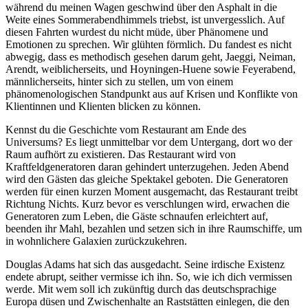
während du meinen Wagen geschwind über den Asphalt in die
Weite eines Sommerabendhimmels triebst, ist unvergesslich. Auf
diesen Fahrten wurdest du nicht müde, über Phänomene und
Emotionen zu sprechen. Wir glühten förmlich. Du fandest es nicht
abwegig, dass es methodisch gesehen darum geht, Jaeggi, Neiman,
Arendt, weiblicherseits, und Hoyningen-Huene sowie Feyerabend,
männlicherseits, hinter sich zu stellen, um von einem
phänomenologischen Standpunkt aus auf Krisen und Konflikte von
Klientinnen und Klienten blicken zu können.
Kennst du die Geschichte vom Restaurant am Ende des
Universums? Es liegt unmittelbar vor dem Untergang, dort wo der
Raum aufhört zu existieren. Das Restaurant wird von
Kraftfeldgeneratoren daran gehindert unterzugehen. Jeden Abend
wird den Gästen das gleiche Spektakel geboten. Die Generatoren
werden für einen kurzen Moment ausgemacht, das Restaurant treibt
Richtung Nichts. Kurz bevor es verschlungen wird, erwachen die
Generatoren zum Leben, die Gäste schnaufen erleichtert auf,
beenden ihr Mahl, bezahlen und setzen sich in ihre Raumschiffe, um
in wohnlichere Galaxien zurückzukehren.
Douglas Adams hat sich das ausgedacht. Seine irdische Existenz
endete abrupt, seither vermisse ich ihn. So, wie ich dich vermissen
werde. Mit wem soll ich zukünftig durch das deutschsprachige
Europa düsen und Zwischenhalte an Raststätten einlegen, die den