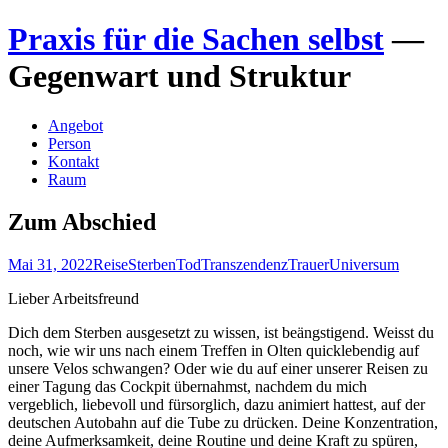
Zum
Praxis für die Sachen selbst
—
Inhalt
springen
Gegenwart und Struktur
Angebot
Person
Kontakt
Raum
Zum Abschied
Mai 31, 2022
Reise
Sterben
Tod
Transzendenz
Trauer
Universum
Lieber Arbeitsfreund
Dich dem Sterben ausgesetzt zu wissen, ist beängstigend. Weisst du
noch, wie wir uns nach einem Treffen in Olten quicklebendig auf
unsere Velos schwangen? Oder wie du auf einer unserer Reisen zu
einer Tagung das Cockpit übernahmst, nachdem du mich
vergeblich, liebevoll und fürsorglich, dazu animiert hattest, auf der
deutschen Autobahn auf die Tube zu drücken. Deine Konzentration,
deine Aufmerksamkeit, deine Routine und deine Kraft zu spüren,