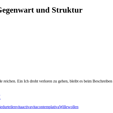
egenwart und Struktur
e reichen. Ein Ich droht verloren zu gehen, bleibt es beim Beschreib
?
ied
urteilen
vitaactiva
vitacontemplativa
Wille
wollen