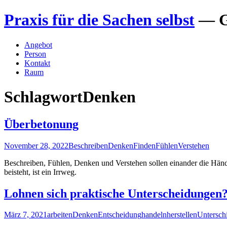
Zum
Praxis für die Sachen selbst
— G
Inhalt
springen
Angebot
Person
Kontakt
Raum
Schlagwort
Denken
Überbetonung
November 28, 2022
Beschreiben
Denken
Finden
Fühlen
Verstehen
Beschreiben, Fühlen, Denken und Verstehen sollen einander die Händ
beisteht, ist ein Irrweg.
Lohnen sich praktische Unterscheidungen
März 7, 2021
arbeiten
Denken
Entscheidung
handeln
herstellen
Untersch