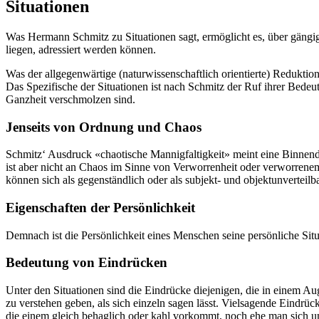
Situationen
Was Hermann Schmitz zu Situationen sagt, ermöglicht es, über gäng
liegen, adressiert werden können.
Was der allgegenwärtige (naturwissenschaftlich orientierte) Reduktion
Das Spezifische der Situationen ist nach Schmitz der Ruf ihrer Bede
Ganzheit verschmolzen sind.
Jenseits von Ordnung und Chaos
Schmitz‘ Ausdruck «chaotische Mannigfaltigkeit» meint eine Binnendif
ist aber nicht an Chaos im Sinne von Verworrenheit oder verworrene
können sich als gegenständlich oder als subjekt- und objektunverteilb
Eigenschaften der Persönlichkeit
Demnach ist die Persönlichkeit eines Menschen seine persönliche Situati
Bedeutung von Eindrücken
Unter den Situationen sind die Eindrücke diejenigen, die in einem A
zu verstehen geben, als sich einzeln sagen lässt. Vielsagende Eindrü
die einem gleich behaglich oder kahl vorkommt, noch ehe man sich u