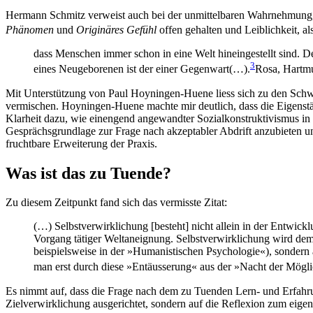
Hermann Schmitz verweist auch bei der unmittelbaren Wahrnehmung, da
Phänomen
und
Originäres Gefühl
offen gehalten und Leiblichkeit, a
dass Menschen immer schon in eine Welt hineingestellt sind. 
3
eines Neugeborenen ist der einer Gegenwart(…).
Rosa, Hartmu
Mit Unterstützung von Paul Hoyningen-Huene liess sich zu den Schwäc
vermischen. Hoyningen-Huene machte mir deutlich, dass die Eigenstän
Klarheit dazu, wie einengend angewandter Sozialkonstruktivismus in 
Gesprächsgrundlage zur Frage nach akzeptabler Abdrift anzubieten und
fruchtbare Erweiterung der Praxis.
Was ist das zu Tuende?
Zu diesem Zeitpunkt fand sich das vermisste Zitat:
(…) Selbstverwirklichung [besteht] nicht allein in der Entwick
Vorgang tätiger Weltaneignung. Selbstverwirklichung wird dem
beispielsweise in der »Humanistischen Psychologie«), sondern a
man erst durch diese »Entäusserung« aus der »Nacht der Möglich
Es nimmt auf, dass die Frage nach dem zu Tuenden Lern- und Erfahrung
Zielverwirklichung ausgerichtet, sondern auf die Reflexion zum eig