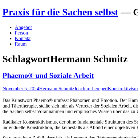
Zum
Praxis für die Sachen selbst
— G
Inhalt
springen
Angebot
Person
Kontakt
Raum
Schlagwort
Hermann Schmitz
Phaemo® und Soziale Arbeit
November 5, 2024
Hermann Schmitz
Joachim Lempert
Konstruktivism
Das Kunstwort Phaemo® umfasst Phänomen und Emotion. Der Hamburg
und Tätertherapie
, stellte sich mir, als Vertreter der Sozialen Arbeit
die Sachen selbst Vorannahmen und empirisches Wissen über das zu 
Radikaler Konstruktivismus, der ohne fundamentale Strukturen des Se
individuelle Konstruktion, die keinesfalls als Abbild einer objektiven
So war es kein Zufall, dass ich, als Lempert das
Phänomenologische