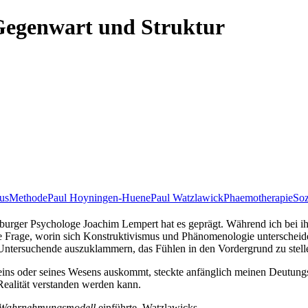
egenwart und Struktur
us
Methode
Paul Hoyningen-Huene
Paul Watzlawick
Phaemotherapie
Soz
er Psychologe Joachim Lempert hat es geprägt. Während ich bei ihm
, die Frage, worin sich Konstruktivismus und Phänomenologie unterscheide
Untersuchende auszuklammern, das Fühlen in den Vordergrund zu stell
ins oder seines Wesens auskommt, steckte anfänglich meinen Deutungsho
 Realität verstanden werden kann.
 Wahrnehmungsmodell
einführte, Watzlawicks