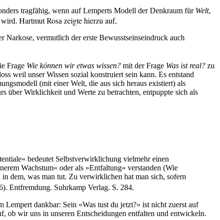
sonders tragfähig, wenn auf Lemperts Modell der Denkraum für
Welt
,
Hartmut Rosa zeigte hierzu auf,
t wird.
r Narkose, vermutlich der erste Bewusstseinseindruck auch
die Frage
Wie können wir etwas wissen?
mit der Frage
Was ist real?
zu
s weil unser Wissen sozial konstruiert sein kann. Es entstand
modell (mit einer Welt, die aus sich heraus existiert) als
rs über Wirklichkeit und Werte zu betrachten, entpuppte sich als
tentiale« bedeutet Selbstverwirklichung vielmehr einen
innerem Wachstum« oder als »Entfaltung« verstanden (Wie
h in dem, was man tut. Zu verwirklichen hat man sich, sofern
6).
Entfremdung
. Suhrkamp Verlag. S. 284.
Lempert dankbar: Sein «Was tust du jetzt?» ist nicht zuerst auf
f, ob wir uns in unseren Entscheidungen entfalten und entwickeln.