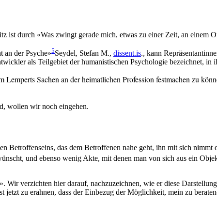
ist durch «Was zwingt gerade mich, etwas zu einer Zeit, an einem Ort
5
ht an der Psyche»
Seydel, Stefan M.,
dissent.is
.
, kann Repräsentantinne
ntwickler als Teilgebiet der humanistischen Psychologie bezeichnet, in
him Lemperts Sachen an der heimatlichen Profession festmachen zu könn
d, wollen wir noch eingehen.
en Betroffenseins, das dem Betroffenen nahe geht, ihn mit sich nimmt o
gwünscht, und ebenso wenig Akte, mit denen man von sich aus ein Objek
ir verzichten hier darauf, nachzuzeichnen, wie er diese Darstellung 
st jetzt zu erahnen, dass der Einbezug der Möglichkeit, mein zu berat