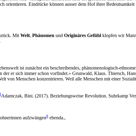
lich orientieren. Eindrücke können ausser dem Hof ihrer Bedeutsamkeit
urück. Mit
Welt
,
Phänomen
und
Originäres Gefühl
klopfen wir Manni
.
benswelt ist zunächst ein beschreibendes, phänomenologisch-ethnometh
in der er sich immer schon vorfindet.» Grunwald, Klaus. Thiersch, Han
 Welt von Menschen konzentrieren. Weil alle Menschen mit einer Sozialit
8
Adamczak, Bini. (2017).
Beziehungsweise Revolution
. Suhrkamp Verl
9
ewohnerinnen aufzwängen
ebenda.
,