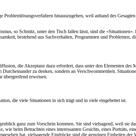
ige Problemlösungsverfahren hinauszugehen, weil anhand des Gesagte
ismus, so Schmitz, unter den Tisch fallen lässt, sind die «Situationen»
utsamkeit, bestehend aus Sachverhalten, Programmen und Problemen, die 
fusion, die Akzeptanz dazu erfordert, dass unter den Elementen des Ma
m Durcheinander zu denken, sondern an Verschwommenheit. Situationen 
ar übergreifend erweisen.
on, die viele Situationen in sich trägt und in viele eingebettet ist.
ugenblick ganz zum Vorschein kommen. Sie sind vielsagend, weil sie d
cke, wie beim Betrachten eines interessanten Gesichts, eines Porträts, 
mgesehen hat, vielsagende Eindrücke sind die genuinen Einheiten der