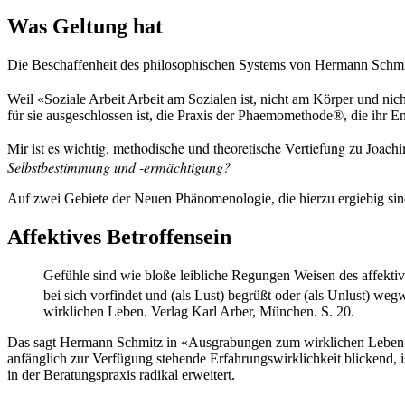
Was Geltung hat
Die Beschaffenheit des philosophischen Systems von Hermann Schmitz 
Weil «Soziale Arbeit Arbeit am Sozialen ist, nicht am Körper und nic
für sie ausgeschlossen ist, die Praxis der Phaemomethode®, die ihr E
Mir ist es wichtig, methodische und theoretische Vertiefung zu Joac
Selbstbestimmung und -ermächtigung?
Auf zwei Gebiete der Neuen Phänomenologie, die hierzu ergiebig sin
Affektives Betroffensein
Gefühle sind wie bloße leibliche Regungen Weisen des affektiv
bei sich vorfindet und (als Lust) begrüßt oder (als Unlust) we
wirklichen Leben. Verlag Karl Arber, München. S. 20.
Das sagt Hermann Schmitz in «Ausgrabungen zum wirklichen Leben». W
anfänglich zur Verfügung stehende Erfahrungswirklichkeit blickend, i
in der Beratungspraxis radikal erweitert.