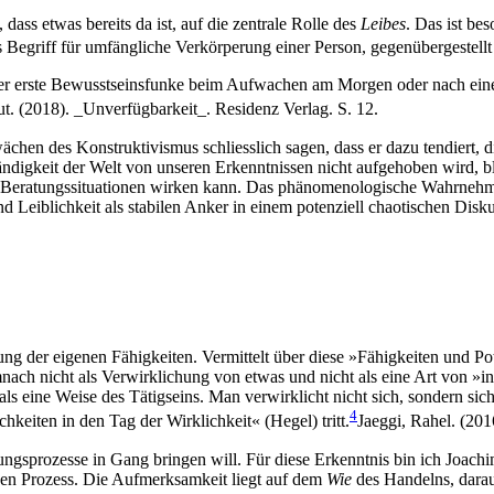
ss etwas bereits da ist, auf die zentrale Rolle des
Leibes
. Das ist be
ls Begriff für umfängliche Verkörperung einer Person, gegenübergestell
Der erste Bewusstseinsfunke beim Aufwachen am Morgen oder nach eine
t. (2018). _Unverfügbarkeit_. Residenz Verlag. S. 12.
hen des Konstruktivismus schliesslich sagen, dass er dazu tendiert, 
digkeit der Welt von unseren Erkenntnissen nicht aufgehoben wird, blos
Beratungssituationen wirken kann. Das phänomenologische Wahrnehmungs
 Leiblichkeit als stabilen Anker in einem potenziell chaotischen Disku
lung der eigenen Fähigkeiten. Vermittelt über diese »Fähigkeiten und Po
nach nicht als Verwirklichung von etwas und nicht als eine Art von »
ls eine Weise des Tätigseins. Man verwirklicht nicht sich, sondern sic
4
keiten in den Tag der Wirklichkeit« (Hegel) tritt.
Jaeggi, Rahel. (201
sprozesse in Gang bringen will. Für diese Erkenntnis bin ich Joachim 
enen Prozess. Die Aufmerksamkeit liegt auf dem
Wie
des Handelns, darau