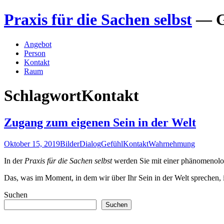
Zum
Praxis für die Sachen selbst
— G
Inhalt
springen
Angebot
Person
Kontakt
Raum
Schlagwort
Kontakt
Zugang zum eigenen Sein in der Welt
Oktober 15, 2019
Bilder
Dialog
Gefühl
Kontakt
Wahrnehmung
In der
Praxis für die Sachen selbst
werden Sie mit einer phänomenol
Das, was im Moment, in dem wir über Ihr Sein in der Welt sprechen
Suchen
Suchen