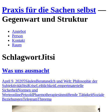
Zum
Praxis für die Sachen selbst
—
Inhalt
springen
Gegenwart und Struktur
Angebot
Person
Kontakt
Raum
Schlagwort
Jitsi
Was uns ausmacht
April 9, 2020
5Säulen
Beratung
Ich und Welt: Philosophie der
Subjektivität
Jitsi
Krise
Leiblichkeit
Lempert
materielle
Sicherheit
Normen und
Werte
online
Petzold
Phaemotherapie
sinnstiftende Tätigkeit
Soziale
Beziehungen
Telegram
Threema